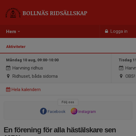
BOLLNÄS RIDSÄLLSKAP
Logga in
Hem
Aktiviteter
Måndag 10 aug, 09:00-10:00
Tisdag 1
Harvning ridhus
Harvn
Ridhuset, båda sidorna
OBS! 
Hela kalendern
Följ oss
Facebook
Instagram
En förening för alla hästälskare sen