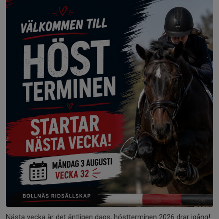
Nästa vecka är det äntligen dags, höstterminen 2026 drar igång!