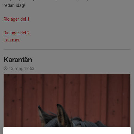
redan idag!
Ridläger del 1
Ridläger del 2
Läs mer
Karantän
13 maj, 12:53