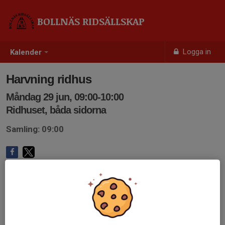
BOLLNÄS RIDSÄLLSKAP
Logga in
Kalender
Harvning ridhus
Måndag 29 jun, 09:00-10:00
Ridhuset, båda sidorna
Samling: 09:00