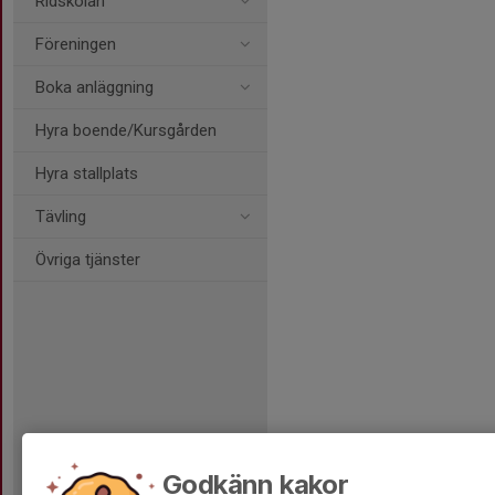
Ridskolan
Föreningen
Boka anläggning
Hyra boende/Kursgården
Hyra stallplats
Tävling
Övriga tjänster
Godkänn kakor