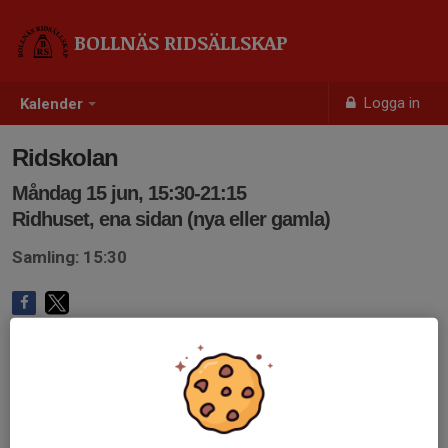
BOLLNÄS RIDSÄLLSKAP
Logga in
Kalender
Ridskolan
Måndag 15 jun, 15:30-21:15
Ridhuset, ena sidan (nya eller gamla)
Samling: 15:30