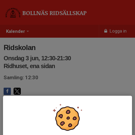
BOLLNÄS RIDSÄLLSKAP
Logga in
Kalender
Ridskolan
Onsdag 3 jun, 12:30-21:30
Ridhuset, ena sidan
Samling: 12:30