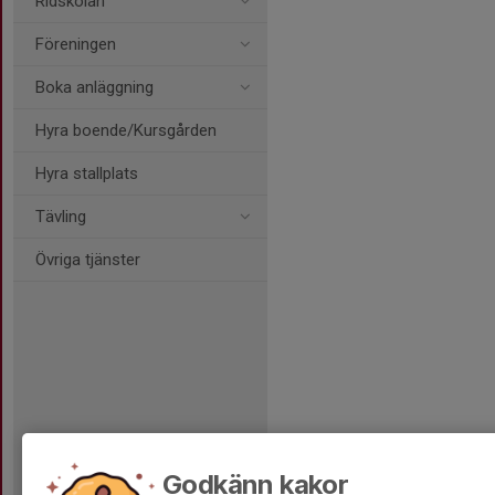
Ridskolan
Föreningen
Boka anläggning
Hyra boende/Kursgården
Hyra stallplats
Tävling
Övriga tjänster
Godkänn kakor